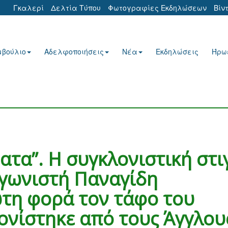
Γκαλερί
Δελτία Τύπου
Φωτογραφίες Εκδηλώσεων
Βίν
μβούλιο
Αδελφοποιήσεις
Νέα
Εκδηλώσεις
Ήρω
τα”. Η συγκλονιστική στι
αγωνιστή Παναγίδη
ώτη φορά τον τάφο του
ονίστηκε από τους Άγγλου