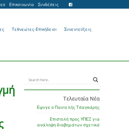
τεο
Επικοινωνία
Συνδέσεις
ες
Τεθνεώτες-Επικήδειοι
Συνεντεύξεις
γμή
Τελευταία Νέα
Έφυγε ο Παντελής Τσαγκάρης
Επιστολή προς ΥΠΕΞ για
ς
ανάληψη διαβημάτων σχετικά