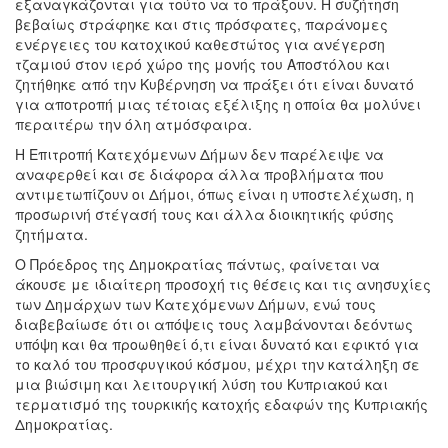
εξαναγκάζονται για τούτο να το πράξουν. Η συζήτηση
βεβαίως στράφηκε και στις πρόσφατες, παράνομες
ενέργειες του κατοχικού καθεστώτος για ανέγερση
τζαμιού στον ιερό χώρο της μονής του Αποστόλου και
ζητήθηκε από την Κυβέρνηση να πράξει ότι είναι δυνατό
για αποτροπή μιας τέτοιας εξέλιξης η οποία θα μολύνει
περαιτέρω την όλη ατμόσφαιρα.
Η Επιτροπή Κατεχόμενων Δήμων δεν παρέλειψε να
αναφερθεί και σε διάφορα άλλα προβλήματα που
αντιμετωπίζουν οι Δήμοι, όπως είναι η υποστελέχωση, η
προσωρινή στέγασή τους και άλλα διοικητικής φύσης
ζητήματα.
Ο Πρόεδρος της Δημοκρατίας πάντως, φαίνεται να
άκουσε με ιδιαίτερη προσοχή τις θέσεις και τις ανησυχίες
των Δημάρχων των Κατεχόμενων Δήμων, ενώ τους
διαβεβαίωσε ότι οι απόψεις τους λαμβάνονται δεόντως
υπόψη και θα προωθηθεί ό,τι είναι δυνατό και εφικτό για
το καλό του προσφυγικού κόσμου, μέχρι την κατάληξη σε
μια βιώσιμη και λειτουργική λύση του Κυπριακού και
τερματισμό της τουρκικής κατοχής εδαφών της Κυπριακής
Δημοκρατίας.