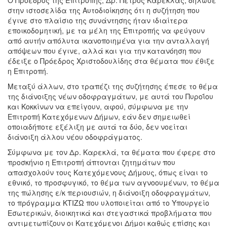
Ο Πρόεδρος της Επιτροπής, Δρ. Πέτρος Καρεκλάς, δήλωσε
στην ιστοσελίδα της Αυτοδιοίκησης ότι η συζήτηση που
έγινε στο πλαίσιο της συνάντησης ήταν ιδιαίτερα
εποικοδομητική, με τα μέλη της Επιτροπής να φεύγουν
από αυτήν απόλυτα ικανοποιημένα για την ανταλλαγή
απόψεων που έγινε, αλλά και για την κατανόηση που
έδειξε ο Πρόεδρος Χριστοδουλίδης στα θέματα που έθιξε
η Επιτροπή.
Μεταξύ άλλων, στο τραπέζι της συζήτησης έπεσε το θέμα
της διάνοιξης νέων οδοφραγμάτων, με αυτά του Πυροΐου
και Κοκκίνων να επείγουν, αφού, σύμφωνα με την
Επιτροπή Κατεχόμενων Δήμων, εάν δεν σημειωθεί
οποιαδήποτε εξέλιξη με αυτά τα δύο, δεν νοείται
διάνοιξη άλλου νέου οδοφράγματος.
Σύμφωνα με τον Δρ. Καρεκλά, τα θέματα που έφερε στο
προσκήνιο η Επιτροπή άπτονται ζητημάτων που
απασχολούν τους Κατεχόμενους Δήμους, όπως είναι το
εθνικό, το προσφυγικό, το θέμα των αγνοουμένων, το θέμα
της πώλησης ε/κ περιουσιών, η διάνοιξη οδοφραγμάτων,
το πρόγραμμα ΚΤΙΖΩ που υλοποιείται από το Υπουργείο
Εσωτερικών, διοικητικά και στεγαστικά προβλήματα που
αντιμετωπίζουν οι Κατεχόμενοι Δήμοι καθώς επίσης και