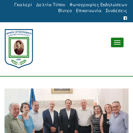
Γκαλερί
Δελτία Τύπου
Φωτογραφίες Εκδηλώσεων
Βίντεο
Επικοινωνία
Συνδέσεις