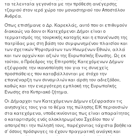
τα τελευταία γεγονότα με την πρόθεση ανέγερσης
τζαμιού στον ιερό χώρο του μοναστηριού του Αποστόλου
Ανδρέα.
Όπως επισήμανε ο Δρ. Καρεκλάς, αυτό που οι επιθυμούν
διακαώς να δουν οι Κατεχόμενοι Δήμοι είναι ο
τερματισμός της τουρκικής κατοχής και η επανένωση της
πατρίδας μας στη βάση του συμφωνημένου πλαισίου και
των σχετικών Ψηφισμάτων των Ηνωμένων Εθνών, αλλά
και των αρχών και αξιών της Ευρωπαϊκής Ένωσης. Ως εκ
τούτου, ο Πρόεδρος της Επιτροπής Κατεχόμενων Δήμων
εξέφρασε την ικανοποίηση του για τις συνεχείς
προσπάθειες που καταβάλλονται με στόχο την
επανέναρξη των συνομιλιών και άρση του αδιεξόδου,
καθώς και την ενεργότερη εμπλοκή της Ευρωπαϊκής
Ένωσης στο Κυπριακό ζήτημα.
Οι Δήμαρχοι των Κατεχόμενων Δήμων εξέφρασαν τις
ανησυχίες τους για το θέμα της πώλησης Ε/Κ περιουσιών
στα κατεχόμενα, υποδεικνύοντας πως είναι απαραίτητος
ο καταρτισμός ενός ολοκληρωμένου Σχεδίου που ν’
αποτρέπει την πώλησή τους, παρέχοντας τάχιστα βοήθεια
σ’ όσους πρόσφυγες το έχουν πραγματική ανάγκη και