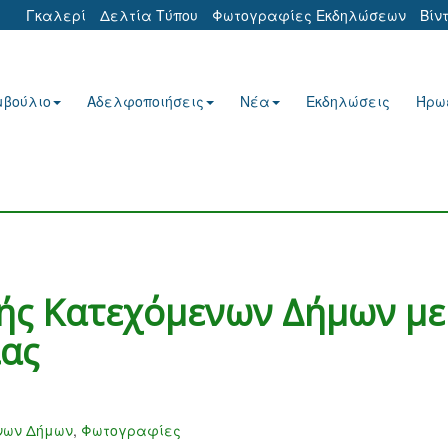
Γκαλερί
Δελτία Τύπου
Φωτογραφίες Εκδηλώσεων
Βίν
μβούλιο
Αδελφοποιήσεις
Νέα
Εκδηλώσεις
Ήρω
ής Κατεχόμενων Δήμων με
ίας
νων Δήμων
,
Φωτογραφίες