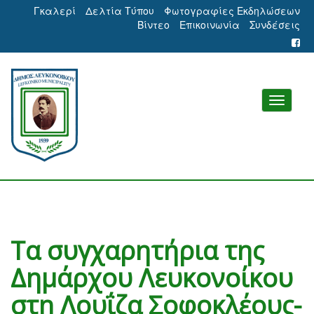
Γκαλερί
Δελτία Τύπου
Φωτογραφίες Εκδηλώσεων
Βίντεο
Επικοινωνία
Συνδέσεις
Τα συγχαρητήρια της
Δημάρχου Λευκονοίκου
στη Λουΐζα Σοφοκλέους-