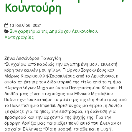
Κουντούρη
13 Ιουλίου, 2021
Συγχαρητήρια της Δημάρχου Λευκονοίκου
,
Φωτογραφίες
Ζήνα Λυσάνδρου-Παναγίδη
“Συγχαίρω από καρδιάς την αγαπημένη μου , εκλεκτή
κόρη των καλών μου φίλων Γιώργου Σοφοκλέους και
Μάρως Κιαφκιουλλή-Σοφοκλέους από το Λευκόνοικο, η
οποία απέκτησε τον διδακτορικό της τίτλο από το τμήμα
Ηλεκτρολόγων Μηχανικών του Πανεπιστημίου Κύπρου. Η
Λουΐζα μας είναι πτυχιούχος του Εθνικού Μετσοβίου
Πολυτεχνείου και πήρε το μάστερς της στη Βιοϊατρική από
το Πανεπιστήμιο Imperial. Αριστούχος μαθήτρια, η Λουΐζα
ξεχώριζε για το ήθος, την ευστροφία, τη διάθεση για
προσφορά και την αρχοντιά της ψυχής της. Για την
όμορφη Λουΐζα μας ταιριάζει πολύ αυτό που έλεγαν οι
αρχαίοι Έλληνες: “Οία η μορφή, τοιάδε και η ψυχή”.