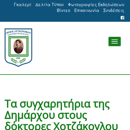
Γκαλερί
Δελτία Τύπου
Φωτογραφίες Εκδηλώσεων
Βίντεο
Επικοινωνία
Συνδέσεις
Τα συγχαρητήρια της
Δημάρχου στους
δόκτορες Χοτζάκογλου