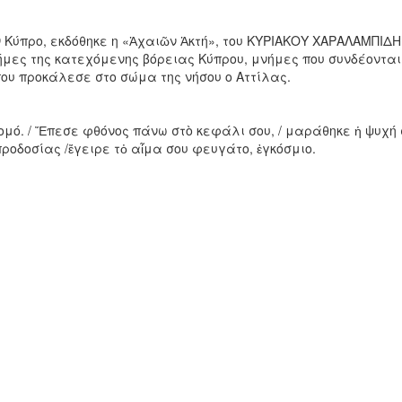
 Κύπρο, εκδόθηκε η «Ἀχαιῶν Ἀκτή», του ΚΥΡΙΑΚΟΥ ΧΑΡΑΛΑΜΠΙΔΗ
ήμες της κατεχόμενης βόρειας Κύπρου, μνήμες που συνδέονται
ου προκάλεσε στο σώμα της νήσου ο Αττίλας.
μό. / Ἔπεσε φθόνος πάνω στὸ κεφάλι σου, / μαράθηκε ἡ ψυχή 
προδοσίας /ἔγειρε τὀ αἷμα σου φευγάτο, ἐγκόσμιο.