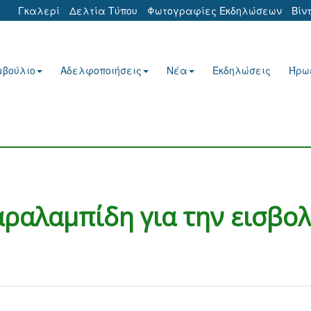
Γκαλερί
Δελτία Τύπου
Φωτογραφίες Εκδηλώσεων
Βίν
μβούλιο
Αδελφοποιήσεις
Νέα
Εκδηλώσεις
Ήρω
ραλαμπίδη για την εισβο