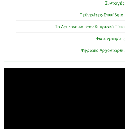
Συνταγές
Τεθνεώτες-Επικήδειοι
Το Λευκόνοικο στον Κυπριακό Τύπο
Φωτογραφίες
Ψηφιακό Αρχονταρίκι