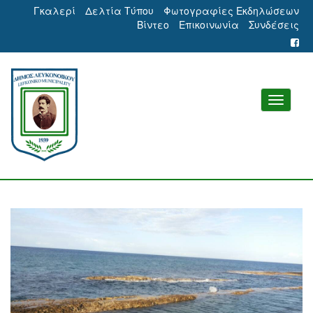
Γκαλερί
Δελτία Τύπου
Φωτογραφίες Εκδηλώσεων
Βίντεο
Επικοινωνία
Συνδέσεις