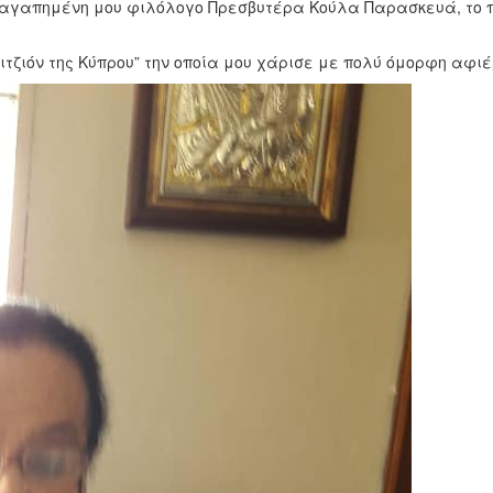
ην αγαπημένη μου φιλόλογο Πρεσβυτέρα Κούλα Παρασκευά, το 
οιτζιόν της Κύπρου” την οποία μου χάρισε με πολύ όμορφη αφι