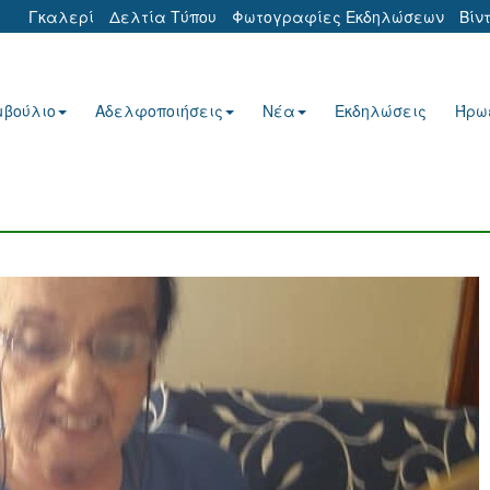
Γκαλερί
Δελτία Τύπου
Φωτογραφίες Εκδηλώσεων
Βίν
μβούλιο
Αδελφοποιήσεις
Νέα
Εκδηλώσεις
Ήρω