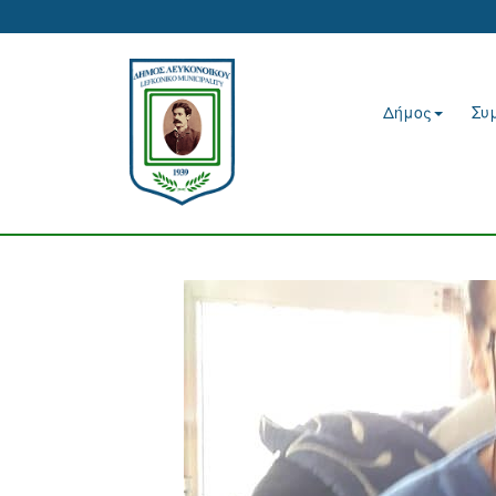
Δήμος
Συ