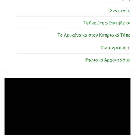
Συνταγές
Τεθνεώτες-Επικήδειοι
Το Λευκόνοικο στον Κυπριακό Τύπο
Φωτογραφίες
Ψηφιακό Αρχονταρίκι