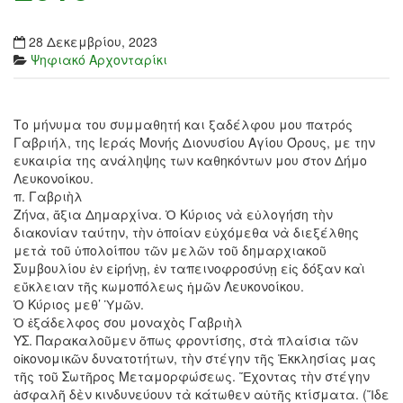
28 Δεκεμβρίου, 2023
Ψηφιακό Αρχονταρίκι
Το μήνυμα του συμμαθητή και ξαδέλφου μου πατρός
Γαβριήλ, της Ιεράς Μονής Διονυσίου Αγίου Όρους, με την
ευκαιρία της ανάληψης των καθηκόντων μου στον Δήμο
Λευκονοίκου.
Ζήνα, ἄξια Δημαρχίνα. Ὁ Κύριος νὰ εὐλογήση τὴν
διακονίαν ταύτην, τὴν ὁποίαν εὐχόμεθα νὰ διεξέλθης
μετὰ τοῦ ὑπολοίπου τῶν μελῶν τοῦ δημαρχιακοῦ
Συμβουλίου ἐν εἰρήνῃ, ἐν ταπεινοφροσύνῃ εἰς δόξαν καὶ
εὔκλειαν τῆς κωμοπόλεως ἡμῶν Λευκονοίκου.
Ὁ Κύριος μεθ’ Ὑμῶν.
Ὁ ἐξάδελφος σου μοναχὸς Γαβριὴλ
ΥΣ. Παρακαλοῦμεν ὅπως φροντίσης, στὰ πλαίσια τῶν
οἰκονομικῶν δυνατοτήτων, τὴν στέγην τῆς Ἐκκλησίας μας
τῆς τοῦ Σωτῆρος Μεταμορφώσεως. Ἔχοντας τὴν στέγην
ἀσφαλῆ δὲν κινδυνεύουν τὰ κάτωθεν αὐτῆς κτίσματα. (Ἴδε