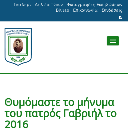
Γκαλερί
Δελτία Τύπου
Φωτογραφίες Εκδηλώσεων
Βίντεο
Επικοινωνία
Συνδέσεις
Θυμόμαστε το μήνυμα
του πατρός Γαβριήλ το
2016