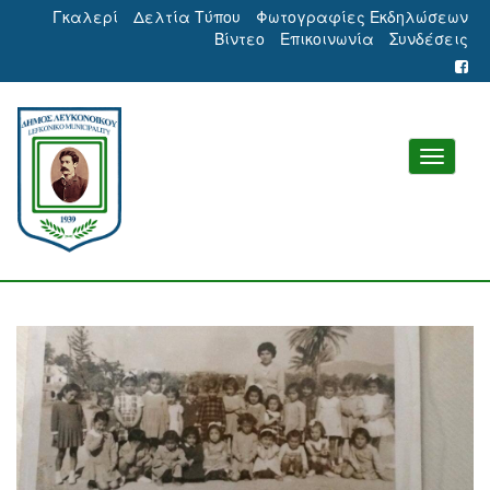
Γκαλερί
Δελτία Τύπου
Φωτογραφίες Εκδηλώσεων
Βίντεο
Επικοινωνία
Συνδέσεις