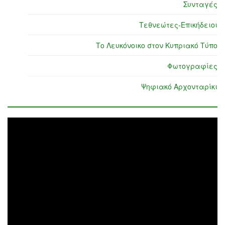
Συνταγές
Τεθνεώτες-Επικήδειοι
Το Λευκόνοικο στον Κυπριακό Τύπο
Φωτογραφίες
Ψηφιακό Αρχονταρίκι