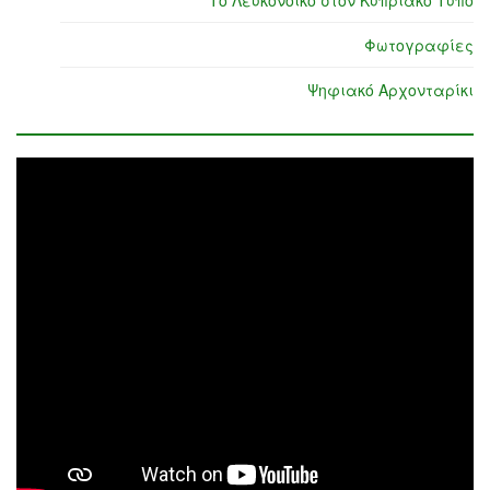
Το Λευκόνοικο στον Κυπριακό Τύπο
Φωτογραφίες
Ψηφιακό Αρχονταρίκι