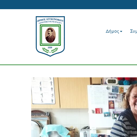
Δήμος
Συ