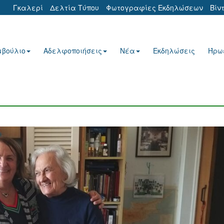
Γκαλερί
Δελτία Τύπου
Φωτογραφίες Εκδηλώσεων
Βίν
μβούλιο
Αδελφοποιήσεις
Νέα
Εκδηλώσεις
Ήρω