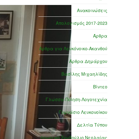
Ανακοινώσεις
Απολογισμός 2017-2023
Άρθρα
Άρθρα για Λευκόνοικο-Ακανθού
Άρθρα Δημάρχου
Βασίλης Μιχαηλίδης
Βίντεο
Γλώσσα-Ποίηση-Λογοτεχνία
Γυμνάσιο Λευκονοίκου
Δελτία Τύπου
Δημοτικό Συμβούλιο Νεολαίας