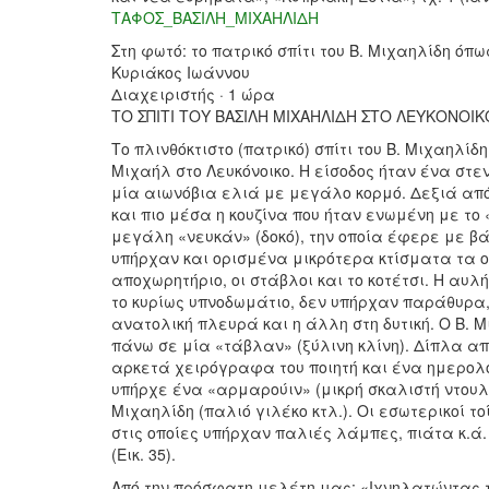
ΤΑΦΟΣ_ΒΑΣΙΛΗ_ΜΙΧΑΗΛΙΔΗ
Στη φωτό: το πατρικό σπίτι του Β. Μιχαηλίδη όπ
Κυριάκος Ιωάννου
Διαχειριστής · 1 ώρα
ΤΟ ΣΠΙΤΙ ΤΟΥ ΒΑΣΙΛΗ ΜΙΧΑΗΛΙΔΗ ΣΤΟ ΛΕΥΚΟΝΟΙΚ
Το πλινθόκτιστο (πατρικό) σπίτι του Β. Μιχαηλί
Μιχαήλ στο Λευκόνοικο. Η είσοδος ήταν ένα στε
μία αιωνόβια ελιά με μεγάλο κορμό. Δεξιά από
και πιο μέσα η κουζίνα που ήταν ενωμένη με το 
μεγάλη «νευκάν» (δοκό), την οποία έφερε με βά
υπήρχαν και ορισμένα μικρότερα κτίσματα τα ο
αποχωρητήριο, οι στάβλοι και το κοτέτσι. Η αυλή
το κυρίως υπνοδωμάτιο, δεν υπήρχαν παράθυρα
ανατολική πλευρά και η άλλη στη δυτική. Ο Β. 
πάνω σε μία «τάβλαν» (ξύλινη κλίνη). Δίπλα α
αρκετά χειρόγραφα του ποιητή και ένα ημερολό
υπήρχε ένα «αρμαρούιν» (μικρή σκαλιστή ντουλ
Μιχαηλίδη (παλιό γιλέκο κτλ.). Οι εσωτερικοί τ
στις οποίες υπήρχαν παλιές λάμπες, πιάτα κ.ά.
(Εικ. 35).
Από την πρόσφατη μελέτη μας: «Ιχνηλατώντας τ