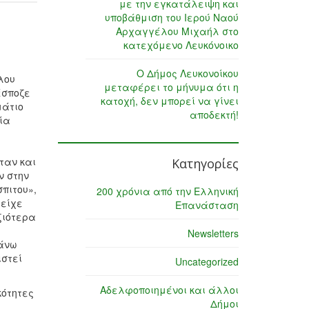
με την εγκατάλειψη και
υποβάθμιση του Ιερού Ναού
Αρχαγγέλου Μιχαήλ στο
κατεχόμενο Λευκόνοικο
Ο Δήμος Λευκονοίκου
λου
μεταφέρει το μήνυμα ότι η
έσποζε
κατοχή, δεν μπορεί να γίνει
μάτιο
αποδεκτή!
μία
όταν και
Κατηγορίες
ν στην
σπιτου»,
200 χρόνια από την Ελληνική
ιείχε
Επανάσταση
ξιότερα
Newsletters
πάνω
ιστεί
Uncategorized
Αδελφοποιημένοι και άλλοι
κότητες
Δήμοι