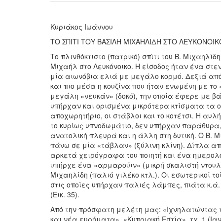
Κυριάκος Ιωάννου
ΤΟ ΣΠΙΤΙ ΤΟΥ ΒΑΣΙΛΗ ΜΙΧΑΗΛΙΔΗ ΣΤΟ ΛΕΥΚΟΝΟΙΚ
Το πλινθόκτιστο (πατρικό) σπίτι του Β. Μιχαηλί
Μιχαήλ στο Λευκόνοικο. Η είσοδος ήταν ένα στε
μία αιωνόβια ελιά με μεγάλο κορμό. Δεξιά από
και πιο μέσα η κουζίνα που ήταν ενωμένη με το 
μεγάλη «νευκάν» (δοκό), την οποία έφερε με βά
υπήρχαν και ορισμένα μικρότερα κτίσματα τα ο
αποχωρητήριο, οι στάβλοι και το κοτέτσι. Η αυλή
το κυρίως υπνοδωμάτιο, δεν υπήρχαν παράθυρα
ανατολική πλευρά και η άλλη στη δυτική. Ο Β. 
πάνω σε μία «τάβλαν» (ξύλινη κλίνη). Δίπλα α
αρκετά χειρόγραφα του ποιητή και ένα ημερολό
υπήρχε ένα «αρμαρούιν» (μικρή σκαλιστή ντουλ
Μιχαηλίδη (παλιό γιλέκο κτλ.). Οι εσωτερικοί τ
στις οποίες υπήρχαν παλιές λάμπες, πιάτα κ.ά.
(Εικ. 35).
Από την πρόσφατη μελέτη μας: «Ιχνηλατώντας τ
και νέα ευρήματα», «Κυπριακή Εστία», τχ. 1 (Ιαν.