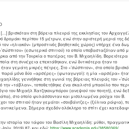
Ο
δη […] βρισκόταν στη βόρεια πλευρά της εκκλησίας του Αρχαγγέ
νό δρομάκι περίπου 15 μέτρων, ενώ στην αριστερή μεριά της δ
 τον «ηλιακόν» (μπροστινός βοηθητικός χώρος) υπήρχε ένα δω
«’σώσπιτον» (εσωτερικό σπιτιού) το οποίο υποβασταζόταν από 
ρκα από την Τουρκία ο πατέρας του Β. Μιχαηλίδη. Βορειότερα
ποία στη συνέχεια επεκτάθηκαν, ενώ δυτικότερα ήταν το
 ήταν γεμάτη μικρές πέτρες. Στο «’σώσπιτον», στο οποίο βρισκ
, παρά μόνο δύο «αρσέρες» (φωταγωγοί): η μία «αρσέρα» ήτα
Μιχαηλίδης γεννήθηκε στη γωνιά της βόρειας πλευράς του «’σώ
πό την «τάβλαν», τοποθετήθηκε ένα σκαλιστό μπαούλο που περ
γιο του Μιχαήλ Χατζηκουμπάρου (ανεψιού του ποιητή), ενώ δε
άπα), στο οποίο φυλάσσονταν και μισολιωμένα ρούχα του Β.
οίχοι του σπιτιού ήταν γεμάτοι «σουβάντζες» (ξύλινα ράφια), 
 αντικείμενα. Σήμερα σχεδόν ολόκληρο το σπίτι έχει κατεδαφ
ην ιστορία του τάφου του Βασίλη Μιχαηλίδη: μύθοι, πραγματι
-Ιούν. 2019) 87· και εδώ:
https://www.academia.edu/38580369/