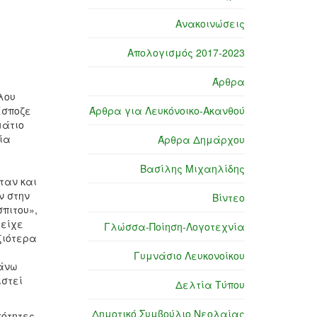
Ανακοινώσεις
Απολογισμός 2017-2023
Άρθρα
λου
έσποζε
Άρθρα για Λευκόνοικο-Ακανθού
μάτιο
μία
Άρθρα Δημάρχου
Βασίλης Μιχαηλίδης
όταν και
ν στην
Βίντεο
σπιτου»,
ιείχε
Γλώσσα-Ποίηση-Λογοτεχνία
ξιότερα
Γυμνάσιο Λευκονοίκου
πάνω
ιστεί
Δελτία Τύπου
Δημοτικό Συμβούλιο Νεολαίας
κότητες