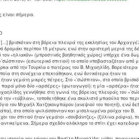
ως είναι σήμερα.
Ο
δη […] βρισκόταν στη βόρεια πλευρά της εκκλησίας του Αρχαγγέ
νό δρομάκι περίπου 15 μέτρων, ενώ στην αριστερή μεριά της δ
 τον «ηλιακόν» (μπροστινός βοηθητικός χώρος) υπήρχε ένα δω
«’σώσπιτον» (εσωτερικό σπιτιού) το οποίο υποβασταζόταν από 
ρκα από την Τουρκία ο πατέρας του Β. Μιχαηλίδη. Βορειότερα
ποία στη συνέχεια επεκτάθηκαν, ενώ δυτικότερα ήταν το
 ήταν γεμάτη μικρές πέτρες. Στο «’σώσπιτον», στο οποίο βρισκ
, παρά μόνο δύο «αρσέρες» (φωταγωγοί): η μία «αρσέρα» ήτα
Μιχαηλίδης γεννήθηκε στη γωνιά της βόρειας πλευράς του «’σώ
πό την «τάβλαν», τοποθετήθηκε ένα σκαλιστό μπαούλο που περ
γιο του Μιχαήλ Χατζηκουμπάρου (ανεψιού του ποιητή), ενώ δε
άπα), στο οποίο φυλάσσονταν και μισολιωμένα ρούχα του Β.
οίχοι του σπιτιού ήταν γεμάτοι «σουβάντζες» (ξύλινα ράφια), 
 αντικείμενα. Σήμερα σχεδόν ολόκληρο το σπίτι έχει κατεδαφ
ην ιστορία του τάφου του Βασίλη Μιχαηλίδη: μύθοι, πραγματι