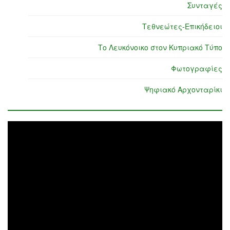
Συνταγές
Τεθνεώτες-Επικήδειοι
Το Λευκόνοικο στον Κυπριακό Τύπο
Φωτογραφίες
Ψηφιακό Αρχονταρίκι