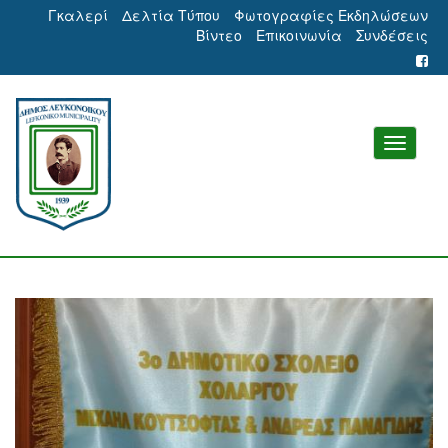
Γκαλερί
Δελτία Τύπου
Φωτογραφίες Εκδηλώσεων
Βίντεο
Επικοινωνία
Συνδέσεις