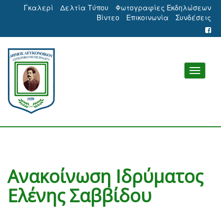
Γκαλερί
Δελτία Τύπου
Φωτογραφίες Εκδηλώσεων
Βίντεο
Επικοινωνία
Συνδέσεις
Ανακοίνωση Ιδρύματος
Ελένης Σαββίδου