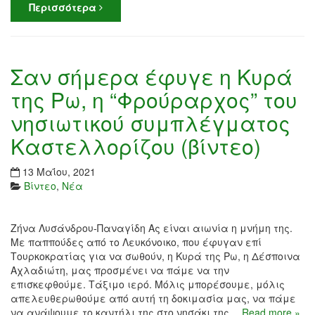
Περισσότερα
Σαν σήμερα έφυγε η Κυρά
της Ρω, η “Φρούραρχος” του
νησιωτικού συμπλέγματος
Καστελλορίζου (βίντεο)
13 Μαΐου, 2021
Βίντεο
,
Νέα
Ζήνα Λυσάνδρου-Παναγίδη Ας είναι αιωνία η μνήμη της.
Με παππούδες από το Λευκόνοικο, που έφυγαν επί
Τουρκοκρατίας για να σωθούν, η Κυρά της Ρω, η Δέσποινα
Αχλαδιώτη, μας προσμένει να πάμε να την
επισκεφθούμε. Τάξιμο ιερό. Μόλις μπορέσουμε, μόλις
απελευθερωθούμε από αυτή τη δοκιμασία μας, να πάμε
να ανάψουμε το καντήλι της στο νησάκι της…
Read more »