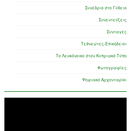
Συνέδριο στο Γύθειο
Συνεντεύξεις
Συνταγές
Τεθνεώτες-Επικήδειοι
Το Λευκόνοικο στον Κυπριακό Τύπο
Φωτογραφίες
Ψηφιακό Αρχονταρίκι