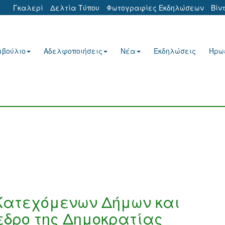
Γκαλερί
Δελτία Τύπου
Φωτογραφίες Εκδηλώσεων
Βίν
μβούλιο
Αδελφοποιήσεις
Νέα
Εκδηλώσεις
Ήρω
Κατεχόμενων Δήμων και
εδρο της Δημοκρατίας