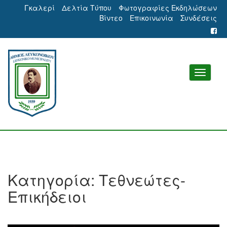
Γκαλερί
Δελτία Τύπου
Φωτογραφίες Εκδηλώσεων
Βίντεο
Επικοινωνία
Συνδέσεις
Κατηγορία:
Τεθνεώτες-
Επικήδειοι