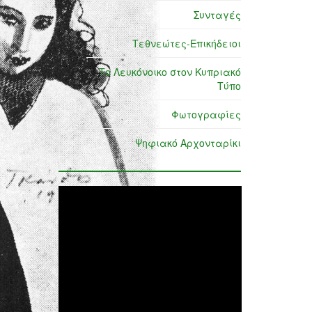
Συνταγές
Τεθνεώτες-Επικήδειοι
Το Λευκόνοικο στον Κυπριακό
Τύπο
Φωτογραφίες
Ψηφιακό Αρχονταρίκι