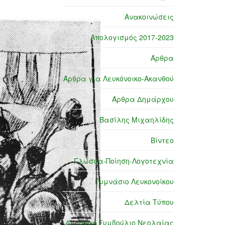
Ανακοινώσεις
Απολογισμός 2017-2023
Άρθρα
Άρθρα για Λευκόνοικο-Ακανθού
Άρθρα Δημάρχου
Βασίλης Μιχαηλίδης
Βίντεο
Γλώσσα-Ποίηση-Λογοτεχνία
Γυμνάσιο Λευκονοίκου
Δελτία Τύπου
Δημοτικό Συμβούλιο Νεολαίας