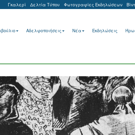
Γκαλερί
Δελτία Τύπου
Φωτογραφίες Εκδηλώσεων
Βίν
μβούλιο
Αδελφοποιήσεις
Νέα
Εκδηλώσεις
Ήρω