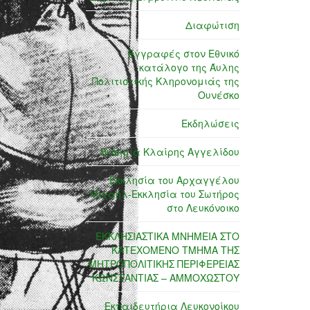
Διαφώτιση
Εγγραφές στον Εθνικό
κατάλογο της Άυλης
Πολιτιστικής Κληρονομιάς της
Ουνέσκο
Εκδηλώσεις
Εκδημία Κλαίρης Αγγελίδου
Εκκλησία του Αρχαγγέλου
Μιχαήλ-Εκκλησία του Σωτήρος
στο Λευκόνοικο
ΕΚΚΛΗΣΙΑΣΤΙΚΑ ΜΝΗΜΕΙΑ ΣΤΟ
ΚΑΤΕΧΟΜΕΝΟ ΤΜΗΜΑ ΤΗΣ
ΜΗΤΡΟΠΟΛΙΤΙΚΗΣ ΠΕΡΙΦΕΡΕΙΑΣ
ΚΩΝΣΤΑΝΤΙΑΣ – ΑΜΜΟΧΩΣΤΟΥ
Εκπαιδευτήρια Λευκονοίκου