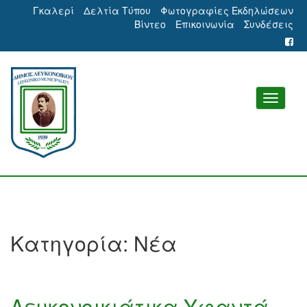
Γκαλερί
Δελτία Τύπου
Φωτογραφίες Εκδηλώσεων
Βίντεο
Επικοινωνία
Συνδέσεις
Κατηγορία:
Νέα
Λευκονοικιάτικα Υφαντά