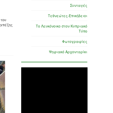
Συνταγές
Τεθνεώτες-Επικήδειοι
 του
ραπέζης
Το Λευκόνοικο στον Κυπριακό
Τύπο
Φωτογραφίες
Ψηφιακό Αρχονταρίκι