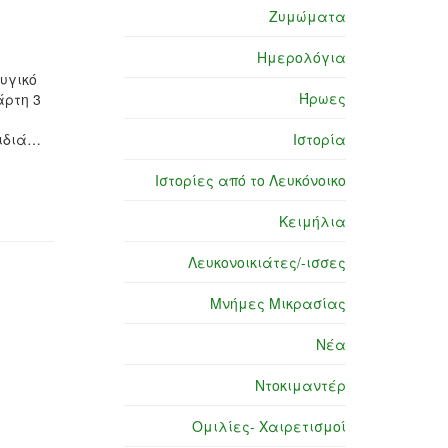
Ζυμώματα
Ημερολόγια
υγικό
Ήρωες
άρτη 3
αιδιά…
Ιστορία
Ιστορίες από το Λευκόνοικο
Κειμήλια
Λευκονοικιάτες/-ισσες
Μνήμες Μικρασίας
Νέα
Ντοκιμαντέρ
Ομιλίες- Χαιρετισμοί