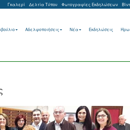
Γκαλερί
Δελτία Τύπου
Φωτογραφίες Εκδηλώσεων
Βίν
μβούλιο
Αδελφοποιήσεις
Νέα
Εκδηλώσεις
Ήρω
ς