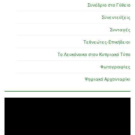
Συνέδριο στο Γύθειο
Συνεντεύξεις
Συνταγές
Τεθνεώτες-Επικήδειοι
Το Λευκόνοικο στον Κυπριακό Τύπο
Φωτογραφίες
Ψηφιακό Αρχονταρίκι