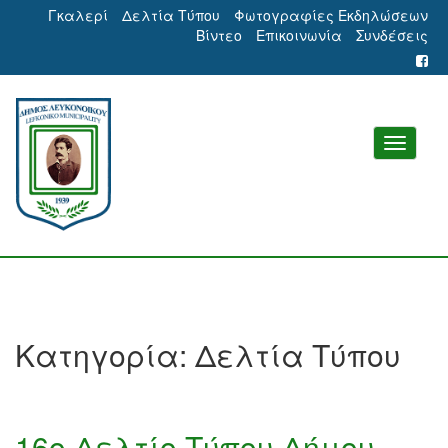
Γκαλερί
Δελτία Τύπου
Φωτογραφίες Εκδηλώσεων
Βίντεο
Επικοινωνία
Συνδέσεις
Κατηγορία:
Δελτία Τύπου
16ο Δελτίο Τύπου Δήμου